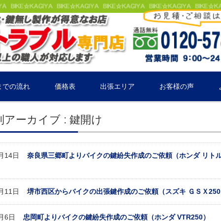
までの流れ
価格表
出張エリア
お客様の声
アーカイブ : 鍵開け
6月14日
奈良県三郷町よりバイクの鍵紛失作成のご依頼（ホンダ リト
1月11日
堺市西区からバイクの出張鍵作成のご依頼（スズキ ＧＳＸ25
4月6日
忠岡町よりバイクの鍵紛失作成のご依頼（ホンダ VTR250）