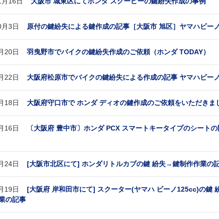
11月16日
大阪市 城東区にてホンダ スクーピーの鍵紛失作成の事例
10月3日
原付の鍵紛失による鍵作成の記事［大阪市 旭区］ヤマハビー
9月20日
羽曳野市でバイクの鍵紛失作成のご依頼（ホンダ TODAY）
8月22日
大阪府松原市でバイクの鍵紛失による作成の記事 ヤマハビー
7月18日
大阪府守口市で ホンダ ディオの鍵作成のご依頼をいただきま
7月16日
〔大阪府 豊中市〕ホンダ PCX スマートキータイプのシートの
9月24日
[大阪市北区にて] ホンダリトルカブの鍵 紛失→鍵制作作業の
9月19日
[大阪府 岸和田市にて] スクーター(ヤマハ ビーノ125cc)の鍵 
業の記事