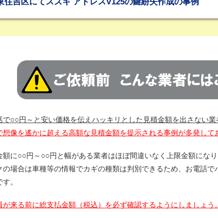
東住吉区にてスズキ アドレスV125の鍵紛失作成の事例
話で○○円～と安い価格を伝えハッキリとした見積金額を出さない業
で想像を遙かに超える高額な見積金額を提示される事例が多発して
金額に○○円～○○円と幅がある業者はほぼ間違いなく上限金額にな
クの場合は車種等の情報でカギの種類は判別できるため、お電話で
です。
員が来る前に総支払金額（税込）を必ず確認するようにしましょう