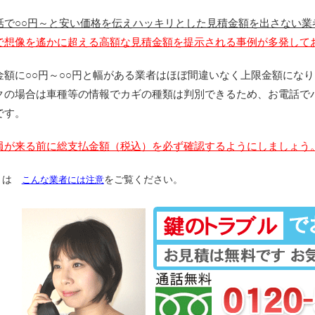
話で○○円～と安い価格を伝えハッキリとした見積金額を出さない業
で想像を遙かに超える高額な見積金額を提示される事例が多発して
金額に○○円～○○円と幅がある業者はほぼ間違いなく上限金額にな
クの場合は車種等の情報でカギの種類は判別できるため、お電話で
です。
員が来る前に総支払金額（税込）を必ず確認するようにしましょう
くは
こんな業者には注意
をご覧ください。