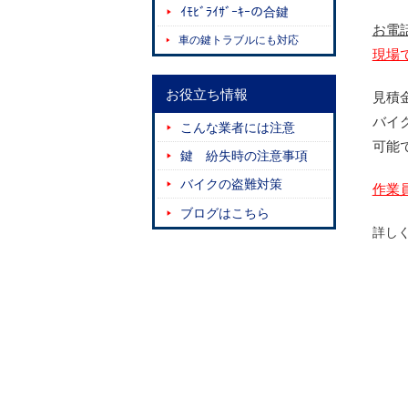
ｲﾓﾋﾞﾗｲｻﾞｰｷｰの合鍵
お電
車の鍵トラブルにも対応
現場
お役立ち情報
見積
バイ
こんな業者には注意
可能
鍵 紛失時の注意事項
バイクの盗難対策
作業
ブログはこちら
詳し