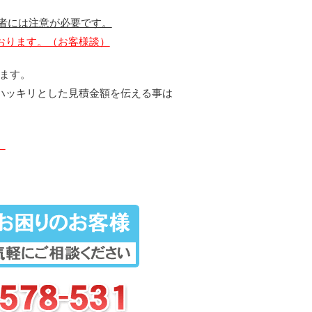
者には注意が必要です。
おります。（お客様談）
ります。
ハッキリとした見積金額を伝える事は
。