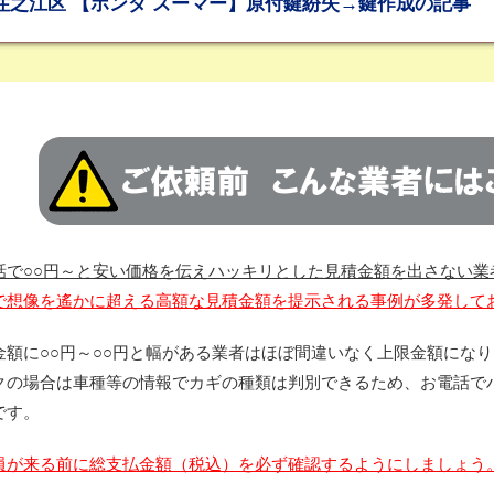
住之江区 【ホンダ ズーマー】原付鍵紛失→鍵作成の記事
話で○○円～と安い価格を伝えハッキリとした見積金額を出さない業
で想像を遙かに超える高額な見積金額を提示される事例が多発して
金額に○○円～○○円と幅がある業者はほぼ間違いなく上限金額にな
クの場合は車種等の情報でカギの種類は判別できるため、お電話で
です。
員が来る前に総支払金額（税込）を必ず確認するようにしましょう